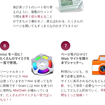
表計算ソフトのシート切り替
えのように、複数のウィンド
ウ間を
素早く切り替える
こと
ができちゃう優れモノ。使えばわかる、たくさんの
ページを開いてもすっきりなのがタブスタイル!
ソーシャルネット
料理のレシピも、仕
ワークサービス
mixi
事で必要な資料も、
は使っていますか？mixi を使ってる方
サイトに表示されるのもをどん
に朗報です！Grani には mixi を使うの
影
、そして保存！必要なページ
に便利な
MixChain
が備わっていま
にしてどんどん貯めていく、
手
す。
たくさんのマイミクも一目でばっ
間もぐっと短縮！！
ちり！！